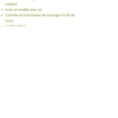
compris
Avoir un modèle avec soi
Contrôle de la technique de massage à la fin du
cours
Certificat final
Nous contacter sur
info@isana-web.ch
© ISANA Nous sommes à votre disposition pour
répondre à vos questions - 079 /
771 80 04